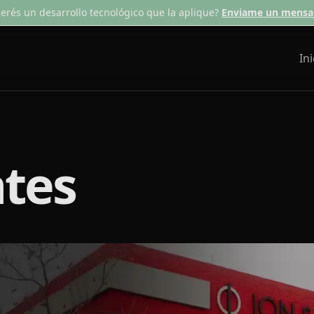
erés un desarrollo tecnológico que la aplique?
Enviame un mensaj
Ini
tes