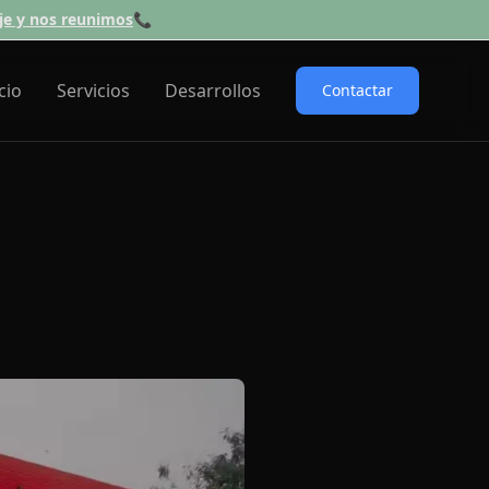
e y nos reunimos
📞
cio
Servicios
Desarrollos
Contactar