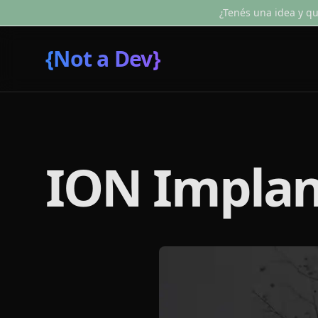
¿Tenés una idea y qu
{Not a Dev}
ION Implan